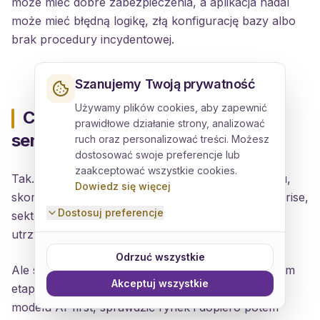
może mieć dobre zabezpieczenia, a aplikacja nadal
może mieć błędną logikę, złą konfigurację bazy albo
brak procedury incydentowej.
Szanujemy Twoją prywatność
Używamy plików cookies, aby zapewnić
Czy software house ma jeszcze
prawidłowe działanie strony, analizować
sens?
ruch oraz personalizować treści. Możesz
dostosować swoje preferencje lub
zaakceptować wszystkie cookies.
Tak. Szczególnie przy dużej skali, wysokim ryzyku,
Dowiedz się więcej
skomplikowanej architekturze, integracjach enterprise,
Dostosuj preferencje
sektorach regulowanych i długoterminowym
utrzymaniu.
Odrzuć wszystkie
Ale software house nie zawsze musi być pierwszym
Akceptuj wszystkie
etapem. Czasem rozsądniej jest zbudować MVP w
modelu AI-first, sprawdzić rynek i dopiero potem